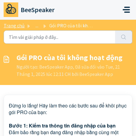
Chuyển đến nội dung chính
BeeSpeaker
Trang chủ
...
Gói PRO của tôi không hoạt động
Gói PRO của tôi không hoạt động
Người tạo: BeeSpeaker App, Đã sửa đổi vào Tue, 21
Tháng 1, 2025 lúc 12:11 CH bởi BeeSpeaker App
Đừng lo lắng! Hãy làm theo các bước sau để khôi phục
gói PRO của bạn:
Bước 1: Kiểm tra thông tin đăng nhập của bạn
Đảm bảo rằng bạn đang đăng nhập bằng cùng một