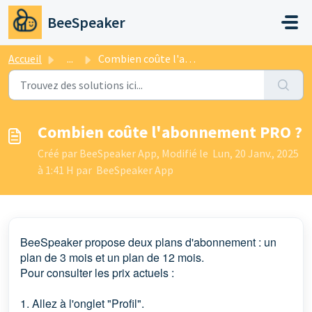
Passer au contenu principal
BeeSpeaker
Accueil
...
Combien coûte l'abonnement PRO ?
Combien coûte l'abonnement PRO ?
Créé par BeeSpeaker App, Modifié le Lun, 20 Janv., 2025
à 1:41 H par BeeSpeaker App
BeeSpeaker propose deux plans d'abonnement : un
plan de 3 mois et un plan de 12 mois.
Pour consulter les prix actuels :
1. Allez à l'onglet "Profil".